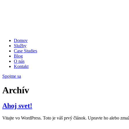
Domov
Služby
Case Studies
Blog
O nás
Kontakt
Spojme sa
Archív
Ahoj svet!
Vitajte vo WordPress. Toto je váš prvý článok. Upravte ho alebo zmažt